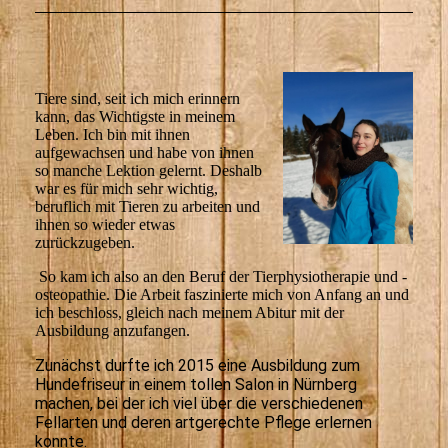
Tiere sind, seit ich mich erinnern
kann, das Wichtigste in meinem
Leben. Ich bin mit ihnen
aufgewachsen und habe von ihnen
so manche Lektion gelernt. Deshalb
war es für mich sehr wichtig,
beruflich mit Tieren zu arbeiten und
ihnen so wieder etwas
zurückzugeben.
So kam ich also an den Beruf der Tierphysiotherapie und -
osteopathie. Die Arbeit faszinierte mich von Anfang an und
ich beschloss, gleich nach meinem Abitur mit der
Ausbildung anzufangen.
Zunächst durfte ich 2015 eine Ausbildung zum
Hundefriseur in einem tollen Salon in Nürnberg
machen, bei der ich viel über die verschiedenen
Fellarten und deren artgerechte Pflege erlernen
konnte.