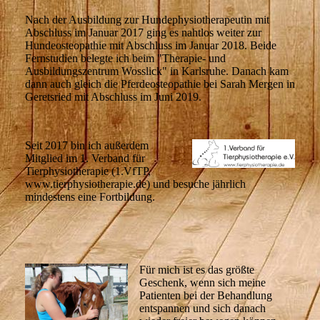
Nach der Ausbildung zur Hundephysiotherapeutin mit
Abschluss im Januar 2017 ging es nahtlos weiter zur
Hundeosteopathie mit Abschluss im Januar 2018. Beide
Fernstudien belegte ich beim "Therapie- und
Ausbildungszentrum Wosslick" in Karlsruhe. Danach kam
dann auch gleich die Pferdeosteopathie bei Sarah Mergen in
Geretsried mit Abschluss im Juni 2019.
Seit 2017 bin ich außerdem
Mitglied im 1. Verband für
Tierphysiotherapie (1.VfTP,
www.tierphysiotherapie.de) und besuche jährlich
mindestens eine Fortbildung.
Für mich ist es das größte
Geschenk, wenn sich meine
Patienten bei der Behandlung
entspannen und sich danach